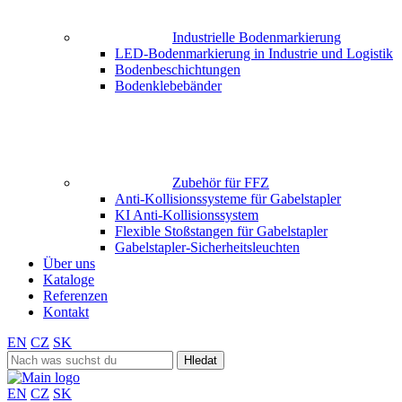
Industrielle Bodenmarkierung
LED-Bodenmarkierung in Industrie und Logistik
Bodenbeschichtungen
Bodenklebebänder
Zubehör für FFZ
Anti-Kollisionssysteme für Gabelstapler
KI Anti-Kollisionssystem
Flexible Stoßstangen für Gabelstapler
Gabelstapler-Sicherheitsleuchten
Über uns
Kataloge
Referenzen
Kontakt
EN
CZ
SK
Search
for:
EN
CZ
SK