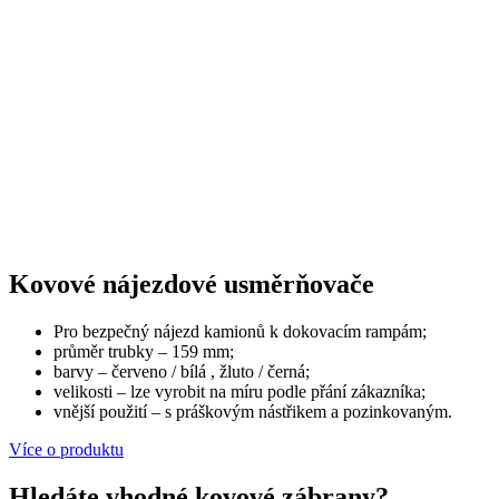
Kovové nájezdové usměrňovače
Pro bezpečný nájezd kamionů k dokovacím rampám;
průměr trubky – 159 mm;
barvy – červeno / bílá , žluto / černá;
velikosti – lze vyrobit na míru podle přání zákazníka;
vnější použití – s práškovým nástřikem a pozinkovaným.
Více o produktu
Hledáte vhodné kovové zábrany?