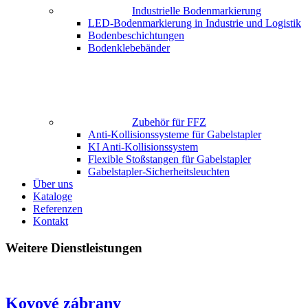
Industrielle Bodenmarkierung
LED-Bodenmarkierung in Industrie und Logistik
Bodenbeschichtungen
Bodenklebebänder
Zubehör für FFZ
Anti-Kollisionssysteme für Gabelstapler
KI Anti-Kollisionssystem
Flexible Stoßstangen für Gabelstapler
Gabelstapler-Sicherheitsleuchten
Über uns
Kataloge
Referenzen
Kontakt
Weitere Dienstleistungen
Kovové zábrany