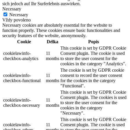
sich jedoch auf Ihr Surferlebnis auswirken.
Necessary
Necessary
Vždy povoleno
Necessary cookies are absolutely essential for the website to
function properly. These cookies ensure basic functionalities and
security features of the website, anonymously.
Cookie
Délka
Popis
This cookie is set by GDPR Cookie
cookielawinfo-
11
Consent plugin. The cookie is used
checkbox-analytics
months
to store the user consent for the
cookies in the category "Analytics".
The cookie is set by GDPR cookie
cookielawinfo-
11
consent to record the user consent
checkbox-functional
months
for the cookies in the category
"Functional".
This cookie is set by GDPR Cookie
Consent plugin. The cookies is used
cookielawinfo-
11
to store the user consent for the
checkbox-necessary
months
cookies in the category
"Necessary".
This cookie is set by GDPR Cookie
cookielawinfo-
11
Consent plugin. The cookie is used
checkbox-others
months
to store the user consent for the