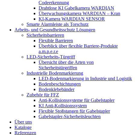
Codeerkennung
Drahtlose KI Gabelkamera WARDIAN
Überwachungskamera WARDIAN – Kran
KI-Kamera WARDIAN SENSOR
Smarte Alarmleiste als Torschutz
Arbeits- und Gesundheitsschutz Lösungen
Sicherheitsbarrieren
Flexible Barrieren
Überblick über flexible Barriere-Produkte
a.m.p.e.r.e
LED-Sicherheits-Türgriff
Übersicht über die Arten von
Sicherheitstürgriffen
Industrielle Bodenmarkierung
LED-Bodenmarkierung in Industrie und Logistik
Bodenbeschichtungen
Bodenklebebänder
Zubehör für FFZ
Anti-Kollisionssysteme für Gabelstapler
KI Anti-Kollisionssystem
Flexible Stoßstangen für Gabelstapler
Gabelstapler-Sicherheitsleuchten
Über uns
Kataloge
Referenzen