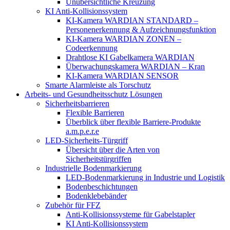
Unübersichtliche Kreuzung
KI Anti-Kollisionssystem
KI-Kamera WARDIAN STANDARD –
Personenerkennung & Aufzeichnungsfunktion
KI-Kamera WARDIAN ZONEN –
Codeerkennung
Drahtlose KI Gabelkamera WARDIAN
Überwachungskamera WARDIAN – Kran
KI-Kamera WARDIAN SENSOR
Smarte Alarmleiste als Torschutz
Arbeits- und Gesundheitsschutz Lösungen
Sicherheitsbarrieren
Flexible Barrieren
Überblick über flexible Barriere-Produkte
a.m.p.e.r.e
LED-Sicherheits-Türgriff
Übersicht über die Arten von
Sicherheitstürgriffen
Industrielle Bodenmarkierung
LED-Bodenmarkierung in Industrie und Logistik
Bodenbeschichtungen
Bodenklebebänder
Zubehör für FFZ
Anti-Kollisionssysteme für Gabelstapler
KI Anti-Kollisionssystem