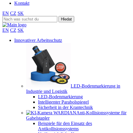
Kontakt
EN
CZ
SK
Search
for:
EN
CZ
SK
Innovativer Arbeitsschutz
LED-Bodenmarkierung in
Industrie und Logistik
LED-Bodenmarkierung
Intelligenter Parabolspiegel
Sicherheit in der Krantechnik
Anti-Kollisionssysteme für
Gabelstapler
Beispiele für den Einsatz des
Antikollisionssystems